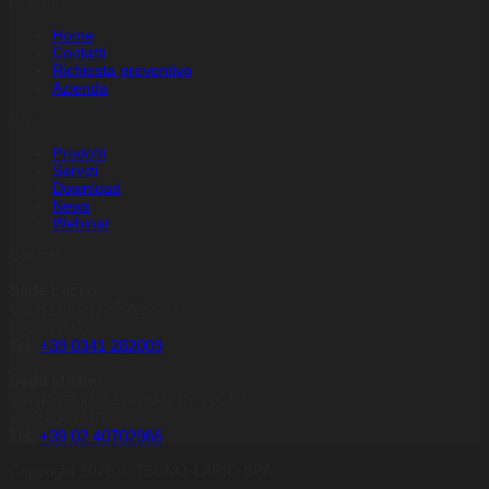
Link utili
minuteria e componentistica tecnica.
Home
Installatori e progettisti sanno di poter contare su un fornitore che
Contatti
comprende davvero le loro necessità e risponde con
Richiesta preventivo
professionalità, rapidità e affidabilità
, offrendo la possibilità di
Azienda
effettuare
ordini su misura
e ricevere
supporto tecnico
continuo
.
Info
Scopri tutte le categorie di prodotti Tecno-Lario e trova la soluzione
Prodotti
ideale per il tuo progetto.
Contattaci per saperne di più
,
Servizi
operiamo su tutto il territorio nazionale.
Download
News
Webinar
Contatti
Sede Lecco
Via B.Buozzi 25/A 23900
Lecco (LC)
Tel.
+39 0341 282009
Sede Milano
Via donatori di sangue, 1/7 20010
Vanzago (MI)
Tel.
+39
02 40702966
Copyright 2026 © TECNO-LARIO SPA