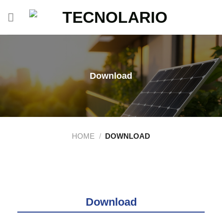
Salta
ai
contenuti
Download
HOME
/
DOWNLOAD
Download