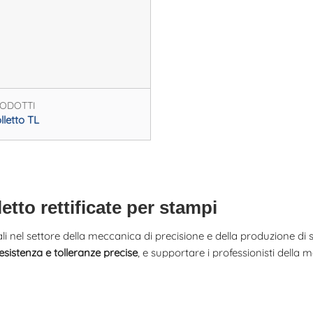
RODOTTI
lletto TL
letto rettificate per stampi
nel settore della meccanica di precisione e della produzione di
 resistenza e tolleranze precise
, e supportare i professionisti della 
er
risolvere i limiti tipici delle viti tradizionali
, in cui i punti di maggior
 invece, permette di superare questi problemi grazie ad una
struttu