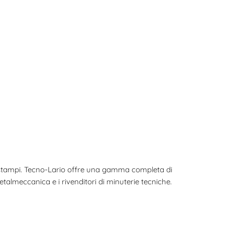
 stampi. Tecno-Lario offre una gamma completa di
metalmeccanica e i rivenditori di minuterie tecniche.
e criticità sono l’attacco del filetto e la zona sotto
ra innovativa
composta da tre pezzi indipendenti che,