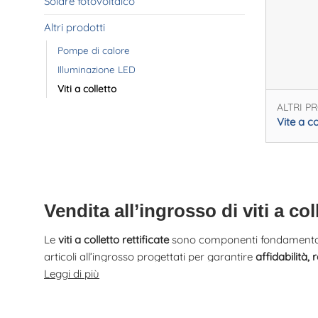
Solare fotovoltaico
Altri prodotti
Pompe di calore
Illuminazione LED
Viti a colletto
ALTRI P
Vite a co
Vendita all’ingrosso di viti a col
Le
viti a colletto rettificate
sono componenti fondamentali 
articoli all’ingrosso progettati per garantire
affidabilità,
Leggi di più
La nostra offerta include
viti a colletto TL
, progettate p
colletto, che sono spesso soggetti a rottura. La vite TL,