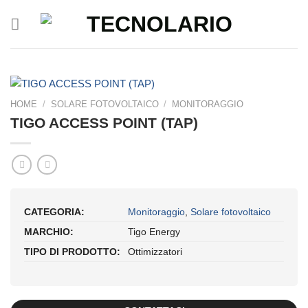
Salta
ai
contenuti
HOME
/
SOLARE FOTOVOLTAICO
/
MONITORAGGIO
TIGO ACCESS POINT (TAP)
CATEGORIA:
Monitoraggio
,
Solare fotovoltaico
MARCHIO:
Tigo Energy
TIPO DI PRODOTTO:
Ottimizzatori