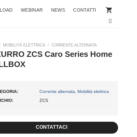
LOAD
WEBINAR
NEWS
CONTATTI
/
MOBILITÀ ELETTRICA
/
CORRENTE ALTERNATA
URRO ZCS Caro Series Home
LLBOX
EGORIA:
Corrente alternata
,
Mobilità elettrica
CHIO:
ZCS
CONTATTACI