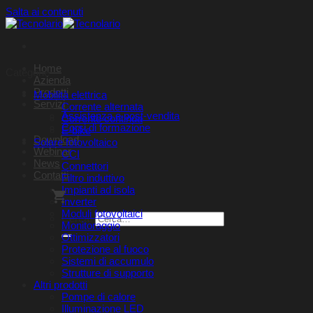
Salta ai contenuti
Home
Categorie
Azienda
Prodotti
Mobilità elettrica
Servizi
Corrente alternata
Assistenza e post-vendita
Corrente continua
Corsi di formazione
E-bike
Download
Solare fotovoltaico
Webinar
CCI
News
Connettori
Contatti
Filtro induttivo
Impianti ad isola
Inverter
Moduli fotovoltaici
Cerca:
Monitoraggio
Ottimizzatori
Protezione al fuoco
Sistemi di accumulo
Strutture di supporto
Altri prodotti
Pompe di calore
Illuminazione LED