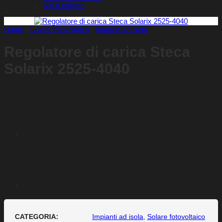
Viti a colletto
Home
/
Solare fotovoltaico
/
Impianti ad isola
Regolatore di carica Steca
Solarix 2525-4040
CATEGORIA:
Impianti ad isola
,
Solare fotovoltaico