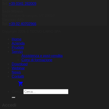
Tel.
+39 0341 282009
Sede Milano
Via donatori di sangue, 1/7 20010
Vanzago (MI)
Tel.
+39
02 40702966
Copyright 2026 © TECNO-LARIO SPA
Home
Azienda
Prodotti
Servizi
Assistenza e post-vendita
Corsi di formazione
Download
Webinar
News
Contatti
Cerca:
Accedi