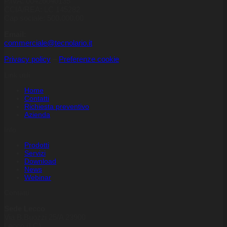
P.IVA: 00426040135
CCIA/REA: LC 145282
Cap sociale: 500.000,00
Email:
commerciale@tecnolario.it
Privacy policy
–
Preferenze cookie
Link utili
Home
Contatti
Richiesta preventivo
Azienda
Info
Prodotti
Servizi
Download
News
Webinar
Contatti
Sede Lecco
Via B.Buozzi 25/A 23900
Lecco (LC)