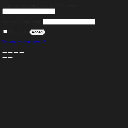
Nome utente o indirizzo email
*
Richiesto
Password
*
Richiesto
Ricordami
Accedi
Password dimenticata?