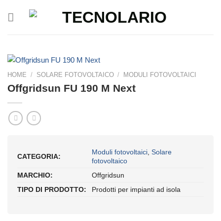
Salta
ai
contenuti
HOME
/
SOLARE FOTOVOLTAICO
/
MODULI FOTOVOLTAICI
Offgridsun FU 190 M Next
Moduli fotovoltaici
,
Solare
CATEGORIA:
fotovoltaico
MARCHIO:
Offgridsun
TIPO DI PRODOTTO:
Prodotti per impianti ad isola