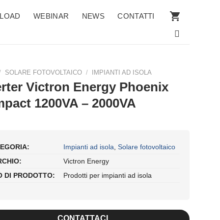
LOAD
WEBINAR
NEWS
CONTATTI
/
SOLARE FOTOVOLTAICO
/
IMPIANTI AD ISOLA
erter Victron Energy Phoenix
pact 1200VA – 2000VA
EGORIA:
Impianti ad isola
,
Solare fotovoltaico
CHIO:
Victron Energy
O DI PRODOTTO:
Prodotti per impianti ad isola
CONTATTACI