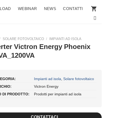
LOAD
WEBINAR
NEWS
CONTATTI
/
SOLARE FOTOVOLTAICO
/
IMPIANTI AD ISOLA
erter Victron Energy Phoenix
VA_1200VA
EGORIA:
Impianti ad isola
,
Solare fotovoltaico
CHIO:
Victron Energy
O DI PRODOTTO:
Prodotti per impianti ad isola
CONTATTACI