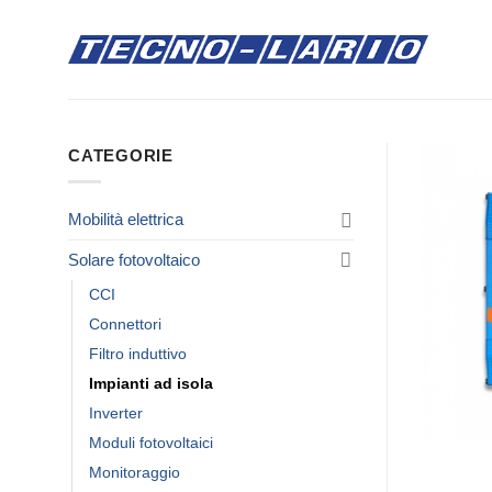
Salta
ai
contenuti
CATEGORIE
Mobilità elettrica
Solare fotovoltaico
CCI
Connettori
Filtro induttivo
Impianti ad isola
Inverter
Moduli fotovoltaici
Monitoraggio