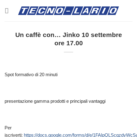
Salta
ai
contenuti
Un caffè con… Jinko 10 settembre
ore 17.00
Spot formativo di 20 minuti
presentazione gamma prodotti e principali vantaggi
Per
iscriverti:
https://docs.google.com/forms/d/e/1FAIpQLScgzdy