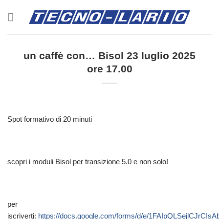
Salta
ai
contenuti
un caffè con… Bisol 23 luglio 2025
ore 17.00
Spot formativo di 20 minuti
scopri i moduli Bisol per transizione 5.0 e non solo!
per
iscriverti:
https://docs.google.com/forms/d/e/1FAIpQLSejlCJrCI