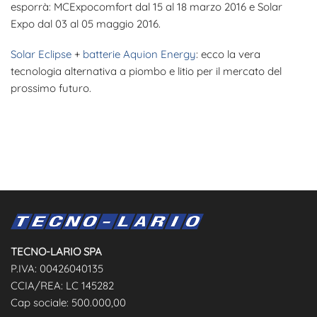
esporrà: MCExpocomfort dal 15 al 18 marzo 2016 e Solar
Expo dal 03 al 05 maggio 2016.
Solar Eclipse
+
batterie Aquion Energy
: ecco la vera
tecnologia alternativa a piombo e litio per il mercato del
prossimo futuro.
TECNO-LARIO SPA
P.IVA: 00426040135
CCIA/REA: LC 145282
Cap sociale: 500.000,00