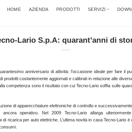
HOME
AZIENDA
PRODOTTI
SERVIZI
DOWN
cno-Lario S.p.A: quarant’anni di sto
arantesimo anniversario di attività: l’occasione ideale per fare il 
di prodotti costantemente aggiornati e calibrati in relazione alle dive
e alla competenza sono il risultato con cui Tecno-Lario soffia sulle qua
oduzione di apparecchiature elettroniche di controllo e successivamente s
ità ancora operativo. Nel 2009 Tecno-Lario allarga ulteriormen
oni di ricarica per auto elettriche. L’ultima novità in casa Tecno-Lario è
i consumi.