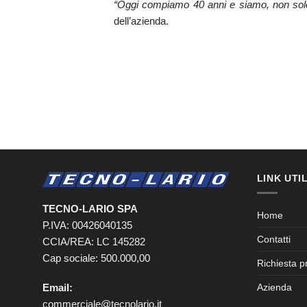
“Oggi compiamo 40 anni e siamo, non solo f
dell’azienda.
LINK UTIL
TECNO-LARIO SPA
Home
P.IVA: 00426040135
Contatti
CCIA/REA: LC 145282
Cap sociale: 500.000,00
Richiesta p
Email:
Azienda
commerciale@tecnolario.it