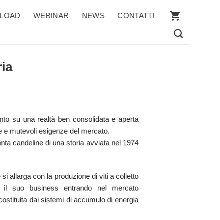
LOAD
WEBINAR
NEWS
CONTATTI
ria
punto su una realtà ben consolidata e aperta
rse e mutevoli esigenze del mercato.
ranta candeline di una storia avviata nel 1974
i allarga con la produzione di viti a colletto
te il suo business entrando nel mercato
 costituita dai sistemi di accumulo di energia