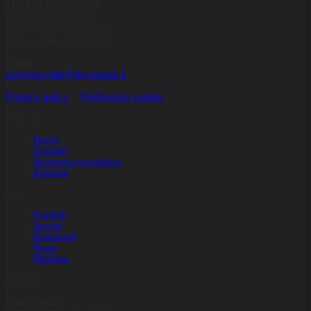
TECNO-LARIO SPA
P.IVA: 00426040135
CCIA/REA: LC 145282
Cap sociale: 500.000,00
Email:
commerciale@tecnolario.it
Privacy policy
–
Preferenze cookie
Link utili
Home
Contatti
Richiesta preventivo
Azienda
Info
Prodotti
Servizi
Download
News
Webinar
Contatti
Sede Lecco