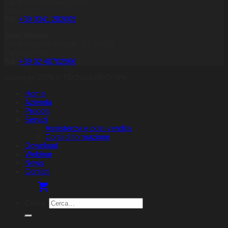
Via B.Buozzi 25/A 23900
Lecco (LC)
Tel.
+39 0341 282009
Sede Milano
Via donatori di sangue, 1/7 20010
Vanzago (MI)
Tel.
+39
02 40702966
Copyright 2026 © TECNO-LARIO SPA
Home
Azienda
Prodotti
Servizi
Assistenza e post-vendita
Corsi di formazione
Download
Webinar
News
Contatti
Cerca: