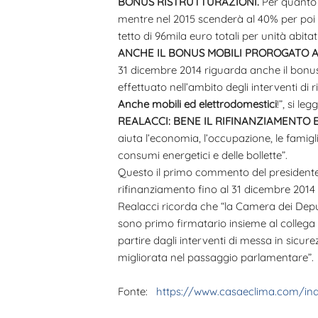
BONUS RISTRUTTURAZIONI.
Per quanto 
mentre nel 2015 scenderà al 40% per poi 
tetto di 96mila euro totali per unità abitat
ANCHE IL BONUS MOBILI PROROGATO A 
31 dicembre 2014 riguarda anche il bonus 
effettuato nell’ambito degli interventi di 
Anche mobili ed elettrodomestici
!”, si le
REALACCI: BENE IL RIFINANZIAMENTO 
aiuta l’economia, l’occupazione, le famigli
consumi energetici e delle bollette”.
Questo il primo commento del presidente 
rifinanziamento fino al 31 dicembre 2014 
Realacci ricorda che “la Camera dei Depu
sono primo firmatario insieme al collega C
partire dagli interventi di messa in sicur
migliorata nel passaggio parlamentare”.
Fonte:
https://www.casaeclima.com/in