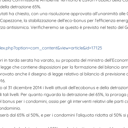
della detrazione 65%.
tati ha chiesto, con una risoluzione approvata all’unanimità alle
apezzone, la stabilizzazione dell’eco-bonus per l’efficienza energet
ezza antisismica. Verificheremo se questo è previsto nel testo del 
dex.php?option=com_content&view=article&id=17125
 ieri in tarda serata ha varato, su proposta del ministro dell’Econ
 di legge che contiene disposizioni per la formazione del bilancio an
rovato anche il disegno di legge relativo al bilancio di previsione d
16.
 31 dicembre 2014 i livelli attuali dell’ecobonus e della detrazione 
ali livelli. Per quanto riguarda la detrazione del 65%, la proroga 
bonus per i condomini, ossia per gli interventi relativi alle parti
condominio.
serà dal 65% al 50%, e per i condomini l’aliquota ridotta al 50% si