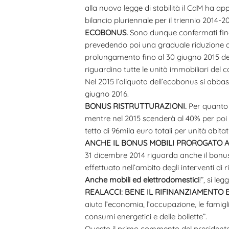
alla nuova legge di stabilità il CdM ha app
bilancio pluriennale per il triennio 2014-20
ECOBONUS.
Sono dunque confermati fino al
prevedendo poi una graduale riduzione di t
prolungamento fino al 30 giugno 2015 del 
riguardino tutte le unità immobiliari del 
Nel 2015 l’aliquota dell’ecobonus si abbas
giugno 2016.
BONUS RISTRUTTURAZIONI.
Per quanto 
mentre nel 2015 scenderà al 40% per poi 
tetto di 96mila euro totali per unità abitat
ANCHE IL BONUS MOBILI PROROGATO A 
31 dicembre 2014 riguarda anche il bonus 
effettuato nell’ambito degli interventi di 
Anche mobili ed elettrodomestici
!”, si le
REALACCI: BENE IL RIFINANZIAMENTO 
aiuta l’economia, l’occupazione, le famigli
consumi energetici e delle bollette”.
Questo il primo commento del presidente 