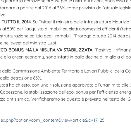
riguarda la detrazione al 50% per le ristrutturazioni, anch’essa è
tornare a partire dal 2016 al 36% come previsto dall’attuale legis
iva.
TUTTO IL 2014.
Su Twitter il ministro delle Infrastrutture Maurizi
al 50% per l’acquisto di mobili ed elettrodomestici efficienti (te
ristrutturazione edilizia degli immobili. “Proroga a tutto 2014 detra
gge nel tweet del ministro Lupi.
ECO-BONUS, MA LA MISURA VA STABILIZZATA.
“Positivo il rifin
e e la green economy, sono infatti in ballo decine di migliaia di po
della Commissione Ambiente Territorio e Lavori Pubblici della Cam
della detrazione 65%.
tati ha chiesto, con una risoluzione approvata all’unanimità alle
apezzone, la stabilizzazione dell’eco-bonus per l’efficienza energet
ezza antisismica. Verificheremo se questo è previsto nel testo del 
dex.php?option=com_content&view=article&id=17125