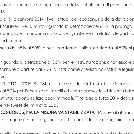
rovato anche il disegno di legge relativo al bilancio di previsione d
16.
 31 dicembre 2014 i livelli attuali dell’ecobonus e della detrazione 
ali livelli. Per quanto riguarda la detrazione del 65%, la proroga 
bonus per i condomini, ossia per gli interventi relativi alle parti
condominio.
serà dal 65% al 50%, e per i condomini l’aliquota ridotta al 50% si
riguarda la detrazione al 50% per le ristrutturazioni, anch’essa è
tornare a partire dal 2016 al 36% come previsto dall’attuale legis
iva.
TUTTO IL 2014.
Su Twitter il ministro delle Infrastrutture Maurizi
al 50% per l’acquisto di mobili ed elettrodomestici efficienti (te
ristrutturazione edilizia degli immobili. “Proroga a tutto 2014 detra
gge nel tweet del ministro Lupi.
ECO-BONUS, MA LA MISURA VA STABILIZZATA.
“Positivo il rifin
e e la green economy, sono infatti in ballo decine di migliaia di po
della Commissione Ambiente Territorio e Lavori Pubblici della Cam