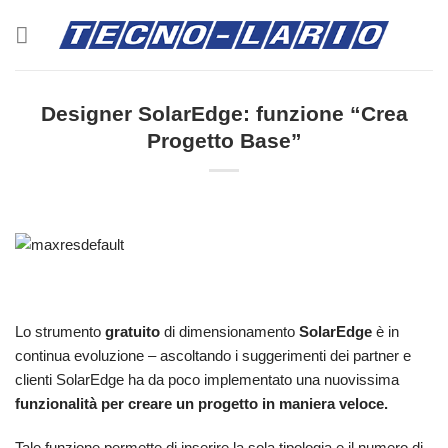
Salta
ai
contenuti
Designer SolarEdge: funzione “Crea
Progetto Base”
Lo strumento
gratuito
di dimensionamento
SolarEdge
è in
continua evoluzione – ascoltando i suggerimenti dei partner e
clienti SolarEdge ha da poco implementato una nuovissima
funzionalità per
creare un progetto in maniera veloce.
Tale funzione permette di inserire la sola tipologia e il numero di