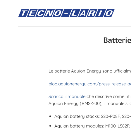
Salta
ai
contenuti
Batteri
Le batterie Aquion Energy sono ufficial
blog.aquionenergy.com/press-release-a
Scarica il manuale
che descrive come util
Aquion Energy (BMS-200); il manuale si app
Aquion battery stacks: S20-P08F, S20
Aquion battery modules: M100-LS82P,