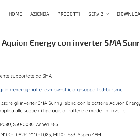
HOME
AZIENDA
PRODOTTI
DOWNLO
SERVIZI
e Aquion Energy con inverter SMA Sunn
mente supportate da SMA
quion-energy-batteries-now-officially-supported-by-sma
izzare gli inverter SMA Sunny Island con le batterie Aquion Energ
lica alle seguenti tipologie di batterie e modelli di inverter:
-P080, S30-0080, Aspen 48S
 M100-L082P, M110-L083, M110-LS83, Aspen 48M