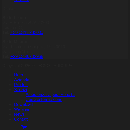
Contatti
Sede Lecco
Via B.Buozzi 25/A 23900
Lecco (LC)
Tel.
+39 0341 282009
Sede Milano
Via donatori di sangue, 1/7 20010
Vanzago (MI)
Tel.
+39
02 40702966
Copyright 2026 © TECNO-LARIO SPA
Home
Azienda
Prodotti
Servizi
Assistenza e post-vendita
Corsi di formazione
Download
Webinar
News
Contatti