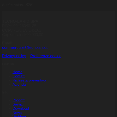
Fonte: solare B2B
TECNO-LARIO SPA
P.IVA: 00426040135
CCIA/REA: LC 145282
Cap sociale: 500.000,00
Email:
commerciale@tecnolario.it
Privacy policy
–
Preferenze cookie
Link utili
Home
Contatti
Richiesta preventivo
Azienda
Info
Prodotti
Servizi
Download
News
Webinar