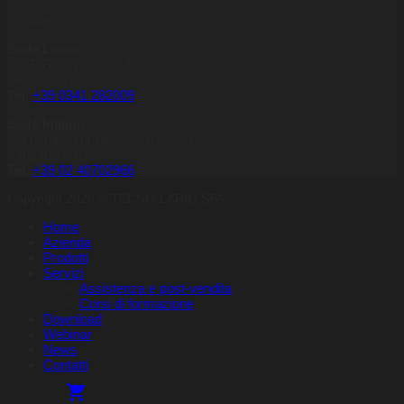
Contatti
Sede Lecco
Via B.Buozzi 25/A 23900
Lecco (LC)
Tel.
+39 0341 282009
Sede Milano
Via donatori di sangue, 1/7 20010
Vanzago (MI)
Tel.
+39
02 40702966
Copyright 2026 © TECNO-LARIO SPA
Home
Azienda
Prodotti
Servizi
Assistenza e post-vendita
Corsi di formazione
Download
Webinar
News
Contatti