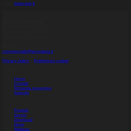
fonte:
www.gse.it
TECNO-LARIO SPA
P.IVA: 00426040135
CCIA/REA: LC 145282
Cap sociale: 500.000,00
Email:
commerciale@tecnolario.it
Privacy policy
–
Preferenze cookie
Link utili
Home
Contatti
Richiesta preventivo
Azienda
Info
Prodotti
Servizi
Download
News
Webinar