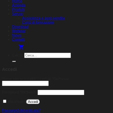
Home
Azienda
Prodotti
Servizi
Assistenza e post-vendita
Corsi di formazione
Download
Webinar
News
Contatti
Cerca:
Accedi
Nome utente o indirizzo email
*
Richiesto
Password
*
Richiesto
Ricordami
Accedi
Password dimenticata?