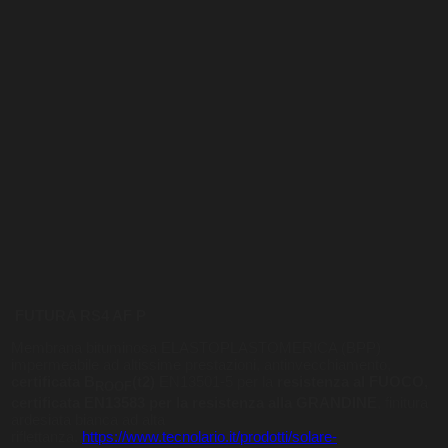
FUTURA RS4 AF P
Membrana bituminosa ELASTOPLASTOMERICA (BPP)
impermeabile ad altissime prestazioni, antinvecchiamento,
certificata B
(t2)
EN13501-5 per la
resistenza al FUOCO,
ROOF
certificata EN13583 per la resistenza alla GRANDINE
, finitura
ardesiata bianca ad alta
riflettanza.
https://www.tecnolario.it/prodotti/solare-