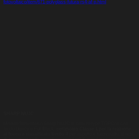
fotovoltaico/item/671-polyglass-futura-rs4-af-p.html
SHARP NUJC
Modulo fotovoltaico Sharp NUJC in cella N-type TOPCon con
fondo bianco o Full Black,
certificato Classe 1 per la reazione
al fuoco e classificato livello 4
per aspetto e funzionalità ai test