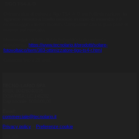
TIGO TS4-A-O
Ottimizzatori di potenza Tigo TS4-A-O per l’ottimizzazione,
lo
sgancio remoto a livello modulo in caso di incendio
e il
monitoraggio a livello modulo. Compatibile con la gran parte di
inverter sul mercato.
Monitoraggio di tutti i flussi energetici sotto un’unica
piattaforma.
https://www.tecnolario.it/prodotti/solare-
fotovoltaico/item/383-ottimizzatore-tigo-ts4-r.html
Garanzia fino a 25 anni.
TECNO-LARIO SPA
P.IVA: 00426040135
CCIA/REA: LC 145282
Cap sociale: 500.000,00
Email:
commerciale@tecnolario.it
Privacy policy
–
Preferenze cookie
Link utili