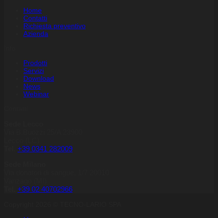
Home
Contatti
Richiesta preventivo
Azienda
Info
Prodotti
Servizi
Download
News
Webinar
Contatti
Sede Lecco
Via B.Buozzi 25/A 23900
Lecco (LC)
Tel.
+39 0341 282009
Sede Milano
Via donatori di sangue, 1/7 20010
Vanzago (MI)
Tel.
+39
02 40702966
Copyright 2026 © TECNO-LARIO SPA