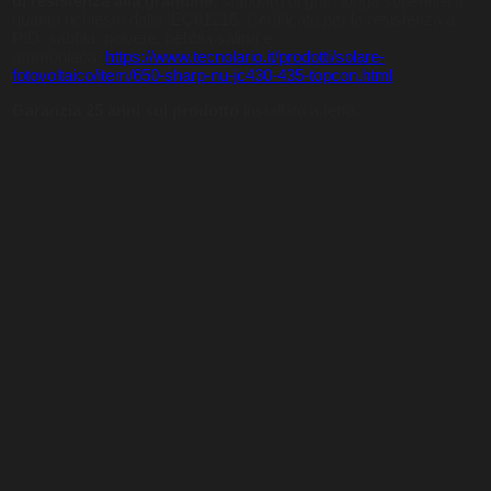
di resistenza alla grandine
, standard di gran lunga superiore a
quanto richiesto dalla IEC61215. Certificato per la resistenza a
PID, sabbia, polvere, nebbia salina e
ammoniaca.
https://www.tecnolario.it/prodotti/solare-
fotovoltaico/item/650-sharp-nu-jc430-435-topcon.html
Garanzia 25 anni sul prodotto
installato a tetto.