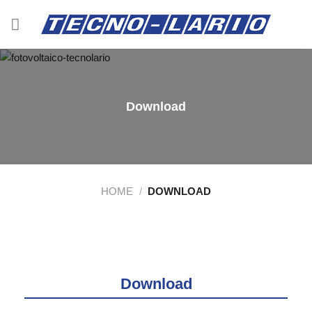
Salta
ai
contenuti
Download
HOME
/
DOWNLOAD
Download