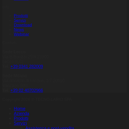
Info
Prodotti
Servizi
Download
News
Webinar
Contatti
Sede Lecco
Via B.Buozzi 25/A 23900
Lecco (LC)
Tel.
+39 0341 282009
Sede Milano
Via donatori di sangue, 1/7 20010
Vanzago (MI)
Tel.
+39
02 40702966
Copyright 2026 © TECNO-LARIO SPA
Home
Azienda
Prodotti
Servizi
Assistenza e post-vendita