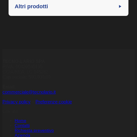
Altri prodotti
TECNO-LARIO SPA
P.IVA: 00426040135
CCIA/REA: LC 145282
Cap sociale: 500.000,00
Email:
commerciale@tecnolario.it
Privacy policy
–
Preferenze cookie
Link utili
Home
Contatti
Richiesta preventivo
Azienda