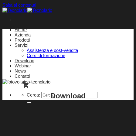
Salta ai contenuti
Home
Azienda
Prodotti
Servizi
Assistenza e post-vendita
Corsi di formazione
Download
Webinar
News
Contatti
Download
Cerca: